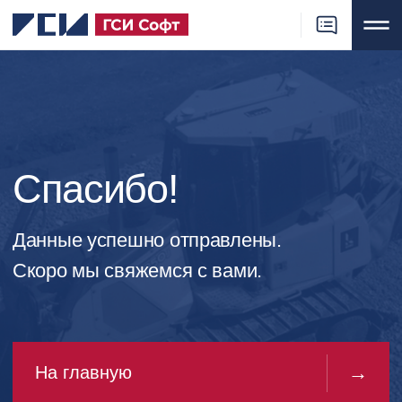
ООО «ГСИ Софт»
Главная
Продукция
Спасибо!
О компании
Данные успешно отправлены.
Новости
Скоро мы свяжемся с вами.
Документация
Где купить
→
На главную
Контакты