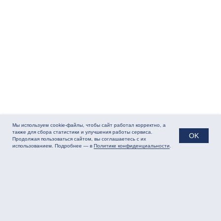
Контакты ООО «ГСИ Софт»
+7 (495) 181-64-04
inbox@gsisoft.ru
ПН - ПТ / 09:00 - 18:00
г. Москва, ул. Малая Семёновская,
Мы используем cookie-файлы, чтобы сайт работал корректно, а
д. 9, стр. 3
на Яндекс Карте
также для сбора статистики и улучшения работы сервиса.
OK
Продолжая пользоваться сайтом, вы соглашаетесь с их
использованием. Подробнее — в
Политике конфиденциальности
.
Политика сбора
Результаты СОУТ.pdf
данных
Разработка сайта
ЭТЕНШЕН
© 2025 ООО «ГСИ Софт»