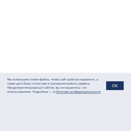
Контакты ООО «ГСИ Софт»
+7 (495) 181-64-04
inbox@gsisoft.ru
ПН - ПТ / 09:00 - 18:00
г. Москва, ул. Малая Семёновская,
д. 9, стр. 3
на Яндекс Карте
Мы используем cookie-файлы, чтобы сайт работал корректно, а
также для сбора статистики и улучшения работы сервиса.
OK
Продолжая пользоваться сайтом, вы соглашаетесь с их
использованием. Подробнее — в
Политике конфиденциальности
.
Политика сбора
Результаты СОУТ.pdf
данных
Разработка сайта
ЭТЕНШЕН
© 2025 ООО «ГСИ Софт»